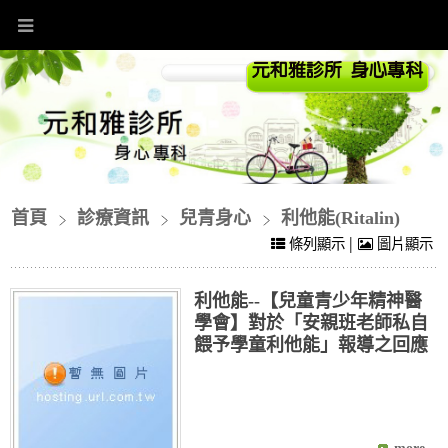
首頁
診療資訊
兒青身心
利他能(Ritalin)
|
條列顯示
圖片顯示
利他能--【兒童青少年精神醫
學會】對於「安親班老師私自
餵予學童利他能」報導之回應