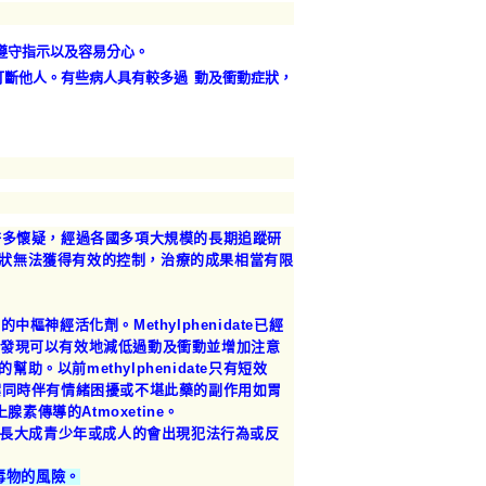
不遵守指示以及容易分心。
打斷他人。有些病人具有較多過
動及衝動症狀，
許多懷疑，經過各國多項大規模的長期追蹤研
狀無法獲得有效的控制，治療的成果相當有限
續。
的中樞神經活化劑。Methylphenidate已經
且發現可以有效地減低過動及衝動並增加注意
以前methylphenidate只有短效
案同時伴有情緒困擾或不堪此藥的副作用如胃
素傳導的Atmoxetine。
在長大成青少年或成人的會出現犯法行為或反
毒物的風險。