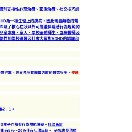
個別支持性心理治療、家族治療、社交技巧訓
DHD為一種生理上的疾病，因此需要藥物的幫
HD除了核心症狀以外可能還伴隨著行為規範的
兒童本身、家人、學校全體師生、臨床醫師及
納性的學校環境及社會大眾對ADHD的認識和
的盛行率。世界各地有關這方面的研究很多，
整體
為2：1。
DHD孩子伴隨有行為規範障礙。
吐瑞氏症
中則有5％～20％伴有吐瑞氏症。
研究也發現約