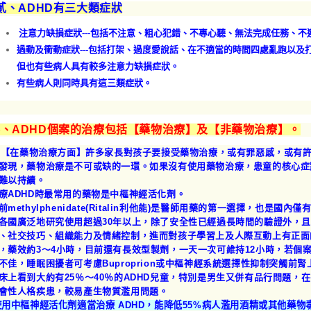
貳、ADHD有三大類症狀
注意力缺損症狀---包括不注意、粗心犯錯、不專心聽、無法完成任務、
過動及衝動症狀---包括打架、過度愛說話、在不適當的時間四處亂跑以及
但也有些病人具有較多注意力缺損症狀。
有些病人則同時具有這三類症狀。
参、ADHD個案的治療包括【藥物治療】及【非藥物治療】。
1.【在藥物治療方面】許多家長對孩子要接受藥物治療，或有罪惡感，或有
發現，藥物治療是不可或缺的一環。如果沒有使用藥物治療，患童的核心症
且難以持
療ADHD時最常用的藥物是中樞神經活化劑。
前methylphenidate(Ritalin利他能)是醫師用藥的第一選擇，也是國內僅有
各國廣泛地研究使用超過30年以上，除了安全性已經過長時間的驗證外，
、社交技巧、組織能力及情緒控制，進而對孩子學習上及人際互動上有正面的幫助。
，藥效約3～4小時，目前還有長效型製劑，一天一次可維持12小時，若個
不佳，睡眠困擾者可考慮Buproprion或中樞神經系統選擇性抑制突觸前腎上腺
床上看到大約有25％～40％的ADHD兒童，特別是男生又併有品行問題，
會性人格疾患，較易產生物質濫用問題。
使用中樞神經活化劑適當治療 ADHD，能降低55%病人濫用酒精或其他藥物