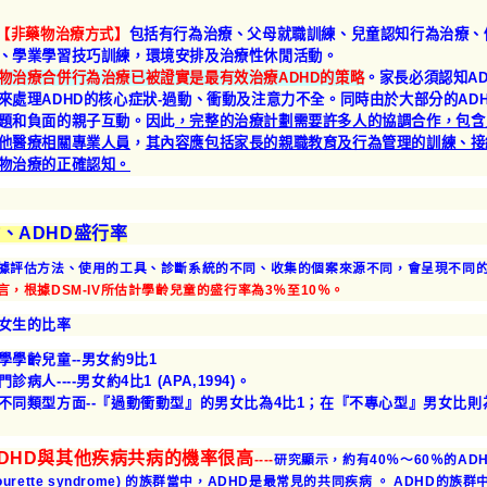
.【非藥物治療方式】
包括有行為治療、父母就職訓練、兒童認知行為治療、
、學業學習技巧訓練，環境安排及治療性休閒活動。
物治療合併行為治療已被證實是最有效治療ADHD的策略
。家長必須認知A
來處理ADHD的核心症狀-過動、衝動及注意力不全。同時由於大部分的AD
題和負面的親子互動。因此
，完整的治療計劃需要許多人的協調合作，包含
他醫療相關專業人員
，
其內容應包括家長的親職教育及行為管理的訓練、接
物治療的正確認知。
、ADHD盛行率
據評估方法、使用的工具、診斷系統的不同、收集的個案來源不同，會呈現不同
言，根據DSM-IV所估計學齡兒童的盛行率為3％至10％。
女生的比率
學學齡兒童--男女約9比1
門診病人----男女約4比1 (APA,1994)。
不同類型方面--『過動衝動型』的男女比為4比1；在『不專心型』男女比則
DHD與其他疾病共病的機率很高
----
研究顯示，約有40％～60％的A
Tourette syndrome) 的族群當中，ADHD是最常見的共同疾病 。
ADHD的族群