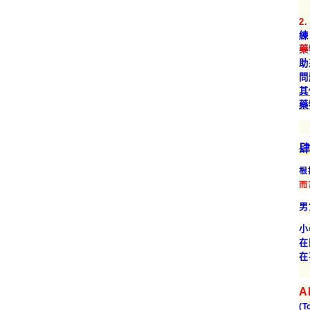
2
練
藥
助
問
其
藥
肆
根
而
男
小
在
在
A
(