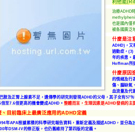
利他能(Rit
治療ADH
methylph
也是國內僅有的
被各國廣泛地
什麼是注意
ADHD)，又
過動症，(3
年的疾患。
Hoffma
什麼原因造
的情緒及行
傷、腦缺氧
血流量及代
巴胺及正腎上腺素不足，遺傳學的研究則發現ADHD的父母，其子女有57％
.6倍至7.6倍更高的機會變成ADHD。
整體而言，生理因素是ADHD發病的主
壹、目前臨床上最廣泛應用的ADHD定義
994年APA根據累積的科學研究報告資料，重新定義及描述
ADHD，並分為
000年DSM-IV的修正版，也仍舊維持了第四版的定義。