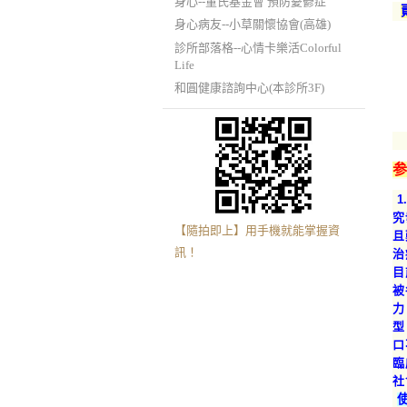
身心--董氏基金會 預防憂鬱症
身心病友--小草關懷協會(高雄)
診所部落格--心情卡樂活Colorful
Life
和圓健康諮詢中心(本診所3F)
究
【隨拍即上】用手機就能掌握資
訊！
治
目
被
力
型
口
臨
社