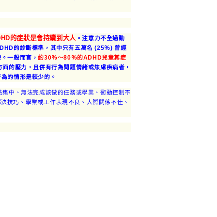
DHD的症狀是會持續到大人
。
注意力不全過動
D的診斷標準，其中只有五萬名 (25％) 曾經
療。
一般而言，
約30％～80％的ADHD兒童其症
方面的壓力，且併有行為問題情緒或焦慮疾病者，
行為的情形是較少的。
法集中、無法完成該做的任務或學業、衝動控制不
解決技巧、學業或工作表現不良、人際關係不佳、