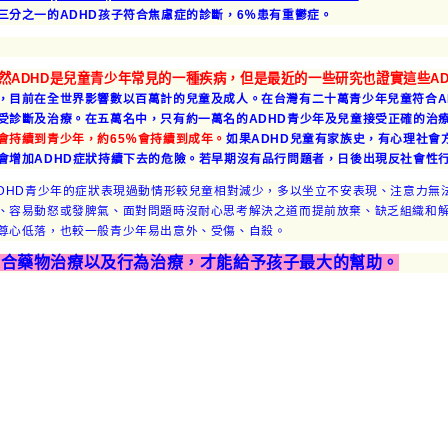
三分之一的ADHD孩子符合焦慮症的診斷，6％患有重鬱症。
然ADHD是兒童青少年常見的一種疾病，但是最近的一些研究也證實這些A
，目前在全世界影響數以百萬計的兒童及成人。在台灣有二十萬青少年兒童符合ADH
受診斷及治療。在五萬名中，只有約一萬名的ADHD青少年及兒童接受正確的治
會持續到青少年，約65％會持續到成年。
如果ADHD兒童有家族史，有心理社會
會增加ADHD症狀持續下去的危險。若早期沒有品行問題者，日後出現反社會性
DHD青少年的症狀表現過動情形較兒童相對減少，多以坐立不安表現、注意力無
、容易動怒或發脾氣、面對問題時沒耐心思考解決之道而提前放棄、缺乏組織和
尊心低落，也較一般青少年易出意外、受傷、自殺。
結合藥物治療以及行為治療，才能給予孩子最大的幫助。