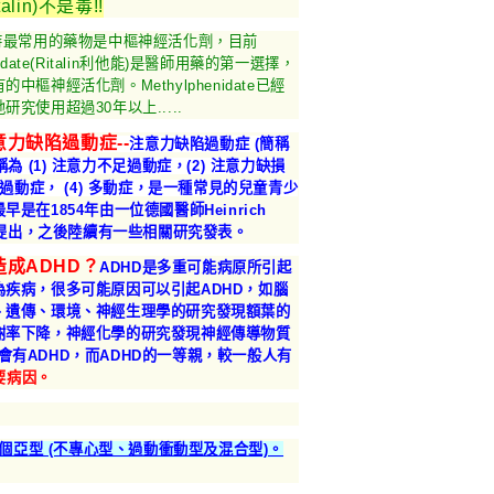
alin)不是毒!!
D時最常用的藥物是中樞神經活化劑，目前
enidate(Ritalin利他能)是醫師用藥的第一選擇，
中樞神經活化劑。Methylphenidate已經
研究使用超過30年以上.....
力缺陷過動症--
注意力缺陷過動症 (簡稱
稱為 (1) 注意力不足過動症，(2) 注意力缺損
) 過動症， (4) 多動症，是一種常見的兒童青少
最早是在1854年由一位德國醫師Heinrich
n所提出，之後陸續有一些相關研究發表。
成ADHD？
ADHD是多重可能病原所引起
為疾病，很多可能原因可以引起ADHD，如腦
、遺傳、環境、神經生理學的研究發現額葉的
謝率下降，神經化學的研究發現神經傳導物質
會有ADHD，而ADHD的一等親，較一般人有
要病因。
3個亞型 (不專心型、過動衝動型及混合型)。