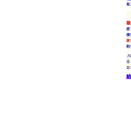
有
雖
症
接
狀
則
A
佳
自