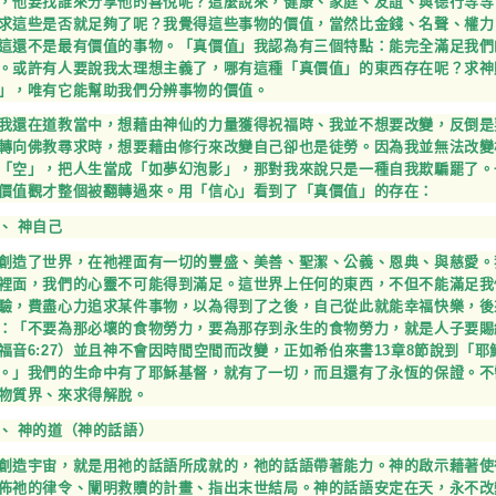
，他要找誰來分享他的喜悅呢？這麼說來，健康、家庭、友誼、與德行等等
求這些是否就足夠了呢？我覺得這些事物的價值，當然比金錢、名聲、權力
這還不是最有價值的事物。「真價值」我認為有三個特點：能完全滿足我們
。或許有人要說我太理想主義了，哪有這種「真價值」的東西存在呢？求神
」，唯有它能幫助我們分辨事物的價值。
我還在道教當中，想藉由神仙的力量獲得祝福時、我並不想要改變，反倒是
轉向佛教尋求時，想要藉由修行來改變自己卻也是徒勞。因為我並無法改變
「空」，把人生當成「如夢幻泡影」，那對我來說只是一種自我欺騙罷了。
價值觀才整個被翻轉過來。用「信心」看到了「真價值」的存在：
、 神自己
創造了世界，在祂裡面有一切的豐盛、美善、聖潔、公義、恩典、與慈愛。
裡面，我們的心靈不可能得到滿足。這世界上任何的東西，不但不能滿足我
驗，費盡心力追求某件事物，以為得到了之後，自己從此就能幸福快樂，後
：「不要為那必壞的食物勞力，要為那存到永生的食物勞力，就是人子要賜
福音6:27）並且神不會因時間空間而改變，正如希伯來書13章8節說到「
。」我們的生命中有了耶穌基督，就有了一切，而且還有了永恆的保證。不
物質界、來求得解脫。
、 神的道（神的話語）
創造宇宙，就是用祂的話語所成就的，祂的話語帶著能力。神的啟示藉著使
佈祂的律令、闡明救贖的計畫、指出末世結局。神的話語安定在天，永不改