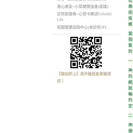
位
尋
身心病友--小草關懷協會(高雄)
而
診所部落格--心情卡樂活Colorful
恆
Life
睛
和圓健康諮詢中心(本診所3F)
當
我
看
的
一
神
【隨拍即上】用手機就能掌握資
的
訊！
經
說
翰
的
定
二
神
頒