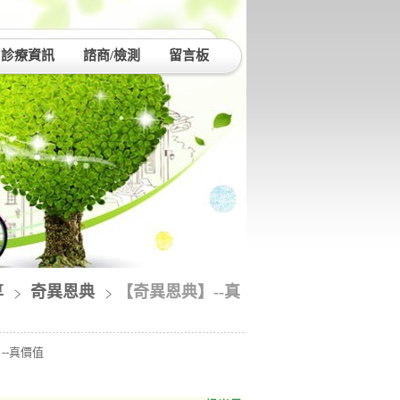
診療資訊
諮商/檢測
留言板
享
奇異恩典
【奇異恩典】--真
--真價值