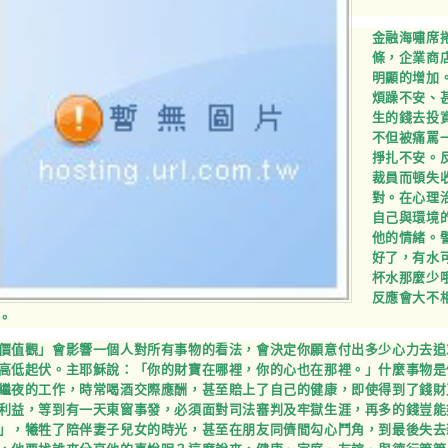
金融海嘯席
條，企業商
明顯的增加
煩躁不安、
生的錢去投
不但被痛罵
掙扎不安。
裁員而頓失
對。在心理
自己與環境
他的情緒。
好了，有水
杯水那麼少
反應會大不
。
價值觀」會影響一個人對所有事物的看法，會決定你願意付出多少心力去追
高低起伏。主耶穌說：「你的財寶在哪裡，你的心也在那裡。」什麼事物是
繼夜的工作，時常喝酒交際應酬，甚至賠上了自己的健康，即使得到了錢財
利益，等到有一天東窗事發，必須面對司法審判及牢獄生涯，再多的錢豈能
」，犧牲了陪伴妻子兒女的時光，甚至在朋友同儕間勾心鬥角，到最後失去