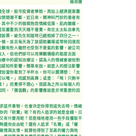
楊尚儒
捲全球，股市投資者慘賠，再加上經濟逐漸蕭
店倒閉潮不斷，近日來，精神科門診的患者有
。其中不少的個案抱怨情緒低落、肌肉酸痛、
甚至嚴重到天天睡不著覺。有位太太私自拿先
資股票，被先生知道時已經賠掉了四分之一，
一頓，並且每天為了該認賠離場或等待回漲而
反觀有些人雖然也受到不景氣的影響，被公司
收入，但他們卻可以用樂觀積極的態度去面
治療中的認知治療法，認為人的情緒會被他對
的認知所影響。簡單來說，就是人的想法影響
譬如當你看到了半杯水，你可以選擇想：「太
可以喝。」而感到高興；或是：「唉！只剩半
哦！」而覺得不開心。我認為之所以每個人的
相同，「價值觀」的影響應該是非常重要的因
求這件事物，也會決定你得到或失去時，情緒
你的「財寶」呢？有的人追求的就是金錢，日
又有什麼用呢？若是暗地裡用一些手段獲取不
夠還你自由呢？還有人追求「名聲」或「權
親情與友情。就算他得到了至高的權力與地