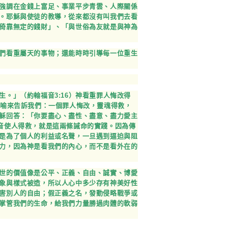
強調在金錢上富足、事業平步青雲、人際關係
。耶穌與使徒的教導，從來都沒有叫我們去看
倚靠無定的錢財」、「與世俗為友就是與神為
們看重屬天的事物；還能時時引導每一位重生
。」（約翰福音3:16）神看重罪人悔改得
比喻來告訴我們：一個罪人悔改，靈魂得救，
穌回答：「你要盡心、盡性、盡意、盡力愛主
音使人得救，就是這兩條誡命的實踐。因為傳
是為了個人的利益或名聲，一旦遇到逼迫與阻
力，因為神是看我們的內心，而不是看外在的
世的價值像是公平、正義、自由、誠實、博愛
象與樣式被造，所以人心中多少存有神美好性
害別人的自由；假正義之名，發動侵略戰爭或
掌管我們的生命，給我們力量勝過肉體的軟弱