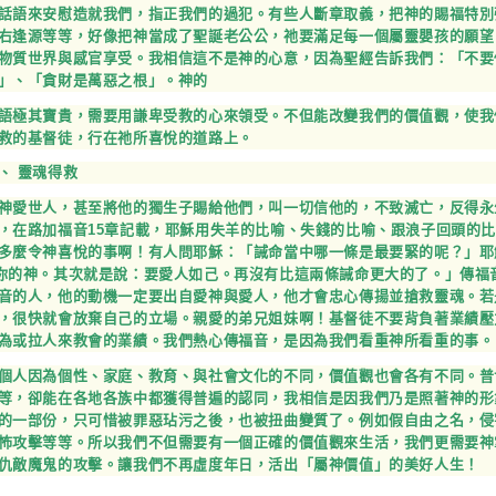
話語來安慰造就我們，指正我們的過犯。有些人斷章取義，把神的賜福特別
右逢源等等，好像把神當成了聖誕老公公，祂要滿足每一個屬靈嬰孩的願望
物質世界與感官享受。我相信這不是神的心意，因為聖經告訴我們：「不要
」、「貪財是萬惡之根」。神的
語極其寶貴，需要用謙卑受教的心來領受。不但能改變我們的價值觀，使我
救的基督徒，行在祂所喜悅的道路上。
、 靈魂得救
神愛世人，甚至將他的獨生子賜給他們，叫一切信他的，不致滅亡，反得永生
，在路加福音15章記載，耶穌用失羊的比喻、失錢的比喻、跟浪子回頭的
多麼令神喜悅的事啊！有人問耶穌：「誡命當中哪一條是最要緊的呢？」耶
你的神。其次就是說：要愛人如己。再沒有比這兩條誡命更大的了。」傳福
音的人，他的動機一定要出自愛神與愛人，他才會忠心傳揚並搶救靈魂。若
，很快就會放棄自己的立場。親愛的弟兄姐妹啊！基督徒不要背負著業績壓
為或拉人來教會的業績。我們熱心傳福音，是因為我們看重神所看重的事。
個人因為個性、家庭、教育、與社會文化的不同，價值觀也會各有不同。普
等，卻能在各地各族中都獲得普遍的認同，我相信是因我們乃是照著神的形
的一部份，只可惜被罪惡玷污之後，也被扭曲變質了。例如假自由之名，侵
怖攻擊等等。所以我們不但需要有一個正確的價值觀來生活，我們更需要神
仇敵魔鬼的攻擊。讓我們不再虛度年日，活出「屬神價值」的美好人生！