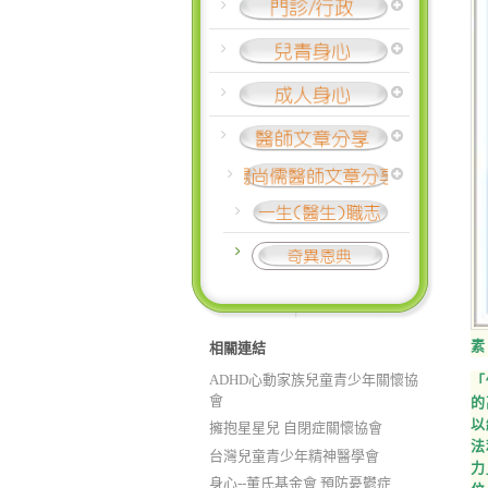
素
相關連結
ADHD心動家族兒童青少年關懷協
「
會
的
以
擁抱星星兒 自閉症關懷協會
法
台灣兒童青少年精神醫學會
力
身心--董氏基金會 預防憂鬱症