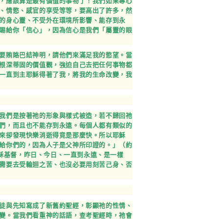
，應該算是最有價值的事物了！我們如果專心
、情慾、感官的享受等等，要高出了許多，然
的身心靈、不受外在環境所影響、能存到永
賜給你「信心」，因為信心是我們「屬靈的眼
要賄賂巴結神明，請他們來滿足我的慾望。當
根深蒂固的價值觀，強迫自己去把任何事物都
一直到主耶穌得著了我，將我的生命改變，我
我們是按著祂的形象與樣式被造，若不歸回祂
們，而且也不能存到永遠。每個人都有類似的
來卻發現快樂消逝得竟是那麼快。所以耶穌
給你們的，因為人子是父神所印證的。」（約
耶穌基督，昨日、今日、一直到永遠、是一樣
需要去受輪迴之苦、也沒必要用刻苦己身、否
徒與先知寫成了新舊約聖經，彰顯祂的性情、
變。當我們看重神的話語，查考聖經時，祂會