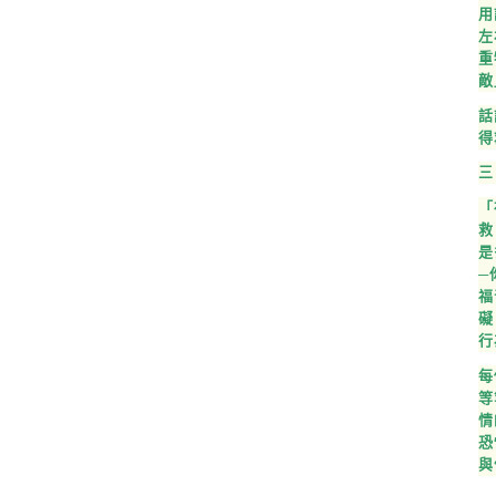
用
左
重
敵
話
得
三
「
救
是
─
福
礙
行
每
等
情
恐
與