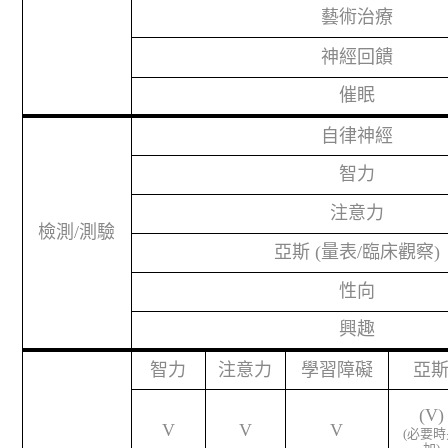
藝術治療
神經回饋
催眠
自律神經
智力
注意力
檢測/測驗
亞斯 (量表/臨床觀察)
性向
興趣
智力
注意力
學習障礙
亞
(V)
V
V
V
(
必要時